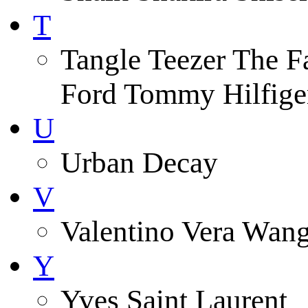
T
Tangle Teezer The 
Ford Tommy Hilfiger
U
Urban Decay
V
Valentino Vera Wang 
Y
Yves Saint Laurent