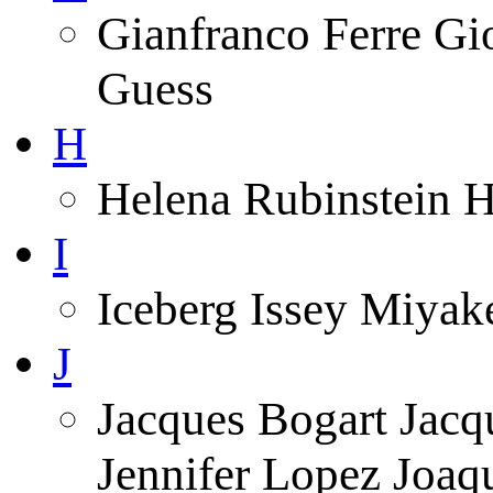
Gianfranco Ferre Gi
Guess
H
Helena Rubinstein 
I
Iceberg Issey Miyak
J
Jacques Bogart Jacq
Jennifer Lopez Joa