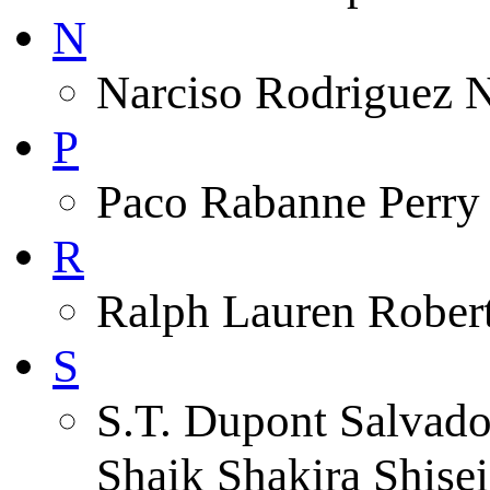
N
Narciso Rodriguez 
P
Paco Rabanne Perry 
R
Ralph Lauren Robert
S
S.T. Dupont Salvado
Shaik Shakira Shise