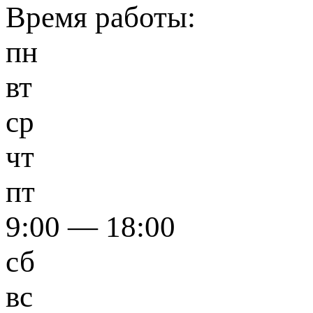
Время работы:
пн
вт
ср
чт
пт
9:00 — 18:00
сб
вс