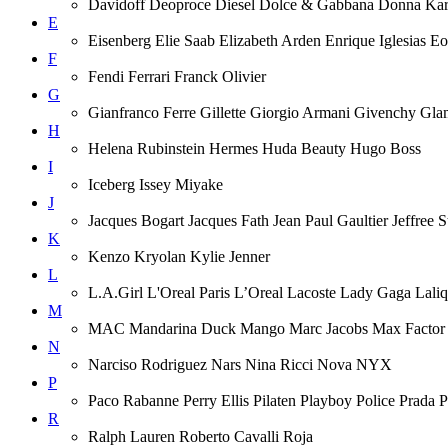
Davidoff Deoproce Diesel Dolce & Gabbana Donna
E
Eisenberg Elie Saab Elizabeth Arden Enrique Iglesias 
F
Fendi Ferrari Franck Olivier
G
Gianfranco Ferre Gillette Giorgio Armani Givenchy Gla
H
Helena Rubinstein Hermes Huda Beauty Hugo Boss
I
Iceberg Issey Miyake
J
Jacques Bogart Jacques Fath Jean Paul Gaultier Jeffree
K
Kenzo Kryolan Kylie Jenner
L
L.A.Girl L'Oreal Paris L’Oreal Lacoste Lady Gaga Lal
M
MAC Mandarina Duck Mango Marc Jacobs Max Factor M
N
Narciso Rodriguez Nars Nina Ricci Nova NYX
P
Paco Rabanne Perry Ellis Pilaten Playboy Police Prada
R
Ralph Lauren Roberto Cavalli Roja