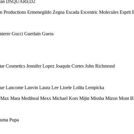
 Karan DSQUARED2
Eon Productions Ermenegildo Zegna Escada Escentric Molecules Esprit
mierre Gucci Guerlain Guess
 Star Cosmetics Jennifer Lopez Joaquin Cortes John Richmond
ique Lancome Lanvin Laura Lee Lioele Lolita Lempicka
ax Mara Mediheal Mexx Michael Kors Mijin Missha Mizon Mont Bl
 Puma Pupa