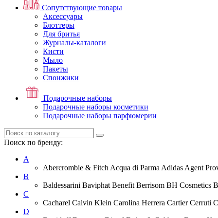
Сопутствующие товары
Аксессуары
Блоттеры
Для бритья
Журналы-каталоги
Кисти
Мыло
Пакеты
Спонжики
Подарочные наборы
Подарочные наборы косметики
Подарочные наборы парфюмерии
Поиск по бренду:
A
Abercrombie & Fitch Acqua di Parma Adidas Agent Prov
B
Baldessarini Baviphat Benefit Berrisom BH Cosmetics 
C
Cacharel Calvin Klein Carolina Herrera Cartier Cerruti 
D