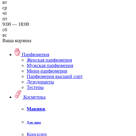
вт
ср
чт
пт
9:00 — 18:00
сб
вс
Ваша корзина
Парфюмерия
Женская парфюмерия
Мужская парфюмерия
Мини-парфюмерия
Парфюмерия высший сорт
Дезодоранты
Тестеры
Косметика
Макияж
Для лица
Консилер