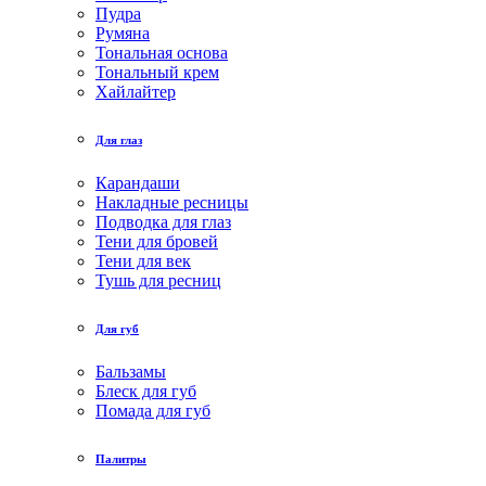
Пудра
Румяна
Тональная основа
Тональный крем
Хайлайтер
Для глаз
Карандаши
Накладные ресницы
Подводка для глаз
Тени для бровей
Тени для век
Тушь для ресниц
Для губ
Бальзамы
Блеск для губ
Помада для губ
Палитры