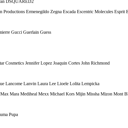
 Karan DSQUARED2
Eon Productions Ermenegildo Zegna Escada Escentric Molecules Esprit
mierre Gucci Guerlain Guess
 Star Cosmetics Jennifer Lopez Joaquin Cortes John Richmond
ique Lancome Lanvin Laura Lee Lioele Lolita Lempicka
ax Mara Mediheal Mexx Michael Kors Mijin Missha Mizon Mont Bl
 Puma Pupa