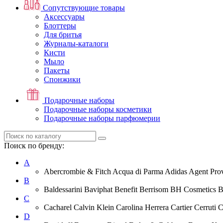
Сопутствующие товары
Аксессуары
Блоттеры
Для бритья
Журналы-каталоги
Кисти
Мыло
Пакеты
Спонжики
Подарочные наборы
Подарочные наборы косметики
Подарочные наборы парфюмерии
Поиск по бренду:
A
Abercrombie & Fitch Acqua di Parma Adidas Agent Prov
B
Baldessarini Baviphat Benefit Berrisom BH Cosmetics 
C
Cacharel Calvin Klein Carolina Herrera Cartier Cerruti 
D