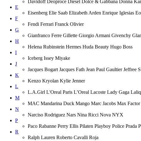
Davidoff Deoproce Diesel Dolce & Gabbana Donna
E
Eisenberg Elie Saab Elizabeth Arden Enrique Iglesias 
F
Fendi Ferrari Franck Olivier
G
Gianfranco Ferre Gillette Giorgio Armani Givenchy Gla
H
Helena Rubinstein Hermes Huda Beauty Hugo Boss
I
Iceberg Issey Miyake
J
Jacques Bogart Jacques Fath Jean Paul Gaultier Jeffree
K
Kenzo Kryolan Kylie Jenner
L
L.A.Girl L'Oreal Paris L’Oreal Lacoste Lady Gaga Lal
M
MAC Mandarina Duck Mango Marc Jacobs Max Factor M
N
Narciso Rodriguez Nars Nina Ricci Nova NYX
P
Paco Rabanne Perry Ellis Pilaten Playboy Police Prada
R
Ralph Lauren Roberto Cavalli Roja