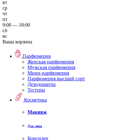
вт
ср
чт
пт
9:00 — 18:00
сб
вс
Ваша корзина
Парфюмерия
Женская парфюмерия
Мужская парфюмерия
Мини-парфюмерия
Парфюмерия высший сорт
Дезодоранты
Тестеры
Косметика
Макияж
Для лица
Консилер