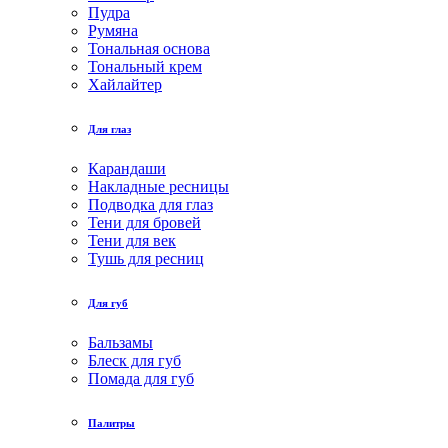
Пудра
Румяна
Тональная основа
Тональный крем
Хайлайтер
Для глаз
Карандаши
Накладные ресницы
Подводка для глаз
Тени для бровей
Тени для век
Тушь для ресниц
Для губ
Бальзамы
Блеск для губ
Помада для губ
Палитры