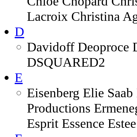
Chloe Chopard Chris
Lacroix Christina A
D
Davidoff Deoproce 
DSQUARED2
E
Eisenberg Elie Saab
Productions Ermeneg
Esprit Essence Este