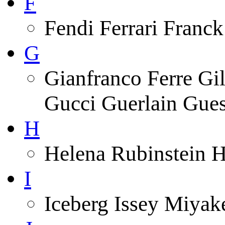
F
Fendi Ferrari Franck
G
Gianfranco Ferre Gi
Gucci Guerlain Gue
H
Helena Rubinstein 
I
Iceberg Issey Miyak