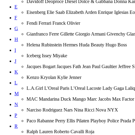
Davidoff Deoproce Diesel Dolce & Gabbana Donna
E
Eisenberg Elie Saab Elizabeth Arden Enrique Iglesias 
F
Fendi Ferrari Franck Olivier
G
Gianfranco Ferre Gillette Giorgio Armani Givenchy Gla
H
Helena Rubinstein Hermes Huda Beauty Hugo Boss
I
Iceberg Issey Miyake
J
Jacques Bogart Jacques Fath Jean Paul Gaultier Jeffree
K
Kenzo Kryolan Kylie Jenner
L
L.A.Girl L'Oreal Paris L’Oreal Lacoste Lady Gaga Lal
M
MAC Mandarina Duck Mango Marc Jacobs Max Factor M
N
Narciso Rodriguez Nars Nina Ricci Nova NYX
P
Paco Rabanne Perry Ellis Pilaten Playboy Police Prada
R
Ralph Lauren Roberto Cavalli Roja