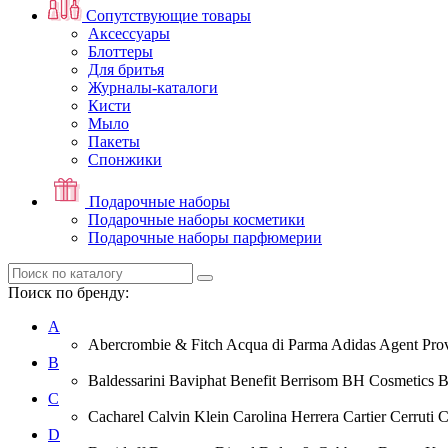
Сопутствующие товары
Аксессуары
Блоттеры
Для бритья
Журналы-каталоги
Кисти
Мыло
Пакеты
Спонжики
Подарочные наборы
Подарочные наборы косметики
Подарочные наборы парфюмерии
Поиск по бренду:
A
Abercrombie & Fitch Acqua di Parma Adidas Agent Prov
B
Baldessarini Baviphat Benefit Berrisom BH Cosmetics 
C
Cacharel Calvin Klein Carolina Herrera Cartier Cerruti 
D