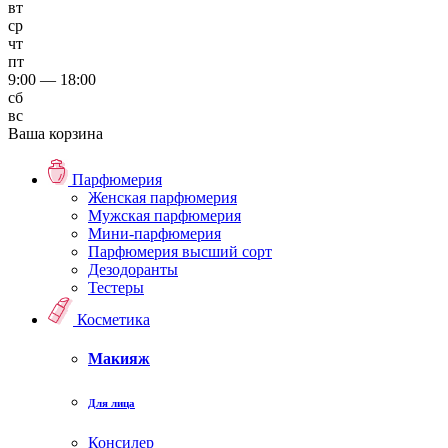
вт
ср
чт
пт
9:00 — 18:00
сб
вс
Ваша корзина
Парфюмерия
Женская парфюмерия
Мужская парфюмерия
Мини-парфюмерия
Парфюмерия высший сорт
Дезодоранты
Тестеры
Косметика
Макияж
Для лица
Консилер