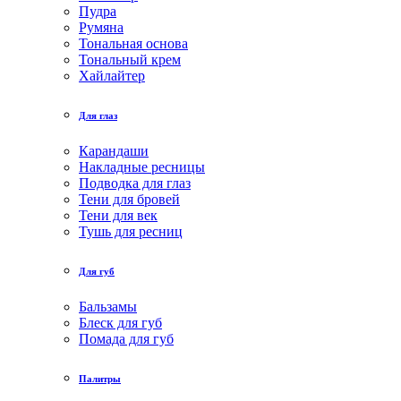
Пудра
Румяна
Тональная основа
Тональный крем
Хайлайтер
Для глаз
Карандаши
Накладные ресницы
Подводка для глаз
Тени для бровей
Тени для век
Тушь для ресниц
Для губ
Бальзамы
Блеск для губ
Помада для губ
Палитры