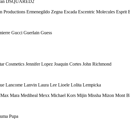
 Karan DSQUARED2
Eon Productions Ermenegildo Zegna Escada Escentric Molecules Esprit
mierre Gucci Guerlain Guess
 Star Cosmetics Jennifer Lopez Joaquin Cortes John Richmond
ique Lancome Lanvin Laura Lee Lioele Lolita Lempicka
ax Mara Mediheal Mexx Michael Kors Mijin Missha Mizon Mont Bl
 Puma Pupa