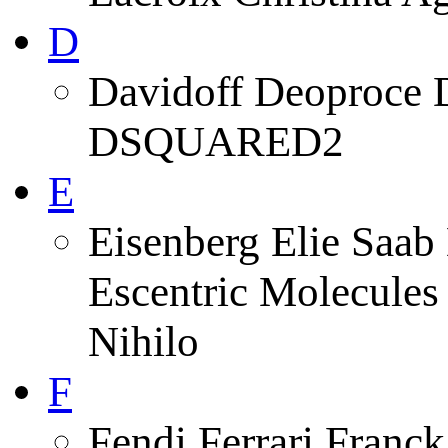
D
Davidoff Deoproce 
DSQUARED2
E
Eisenberg Elie Saab 
Escentric Molecules
Nihilo
F
Fendi Ferrari Franck