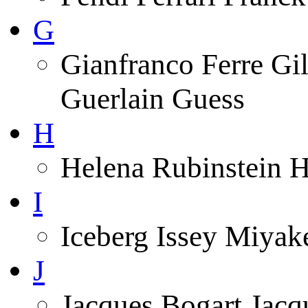
G
Gianfranco Ferre Gi
Guerlain Guess
H
Helena Rubinstein 
I
Iceberg Issey Miyak
J
Jacques Bogart Jacq