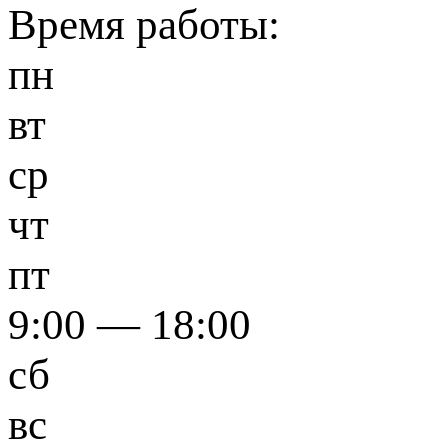
Время работы:
пн
вт
ср
чт
пт
9:00 — 18:00
сб
вс