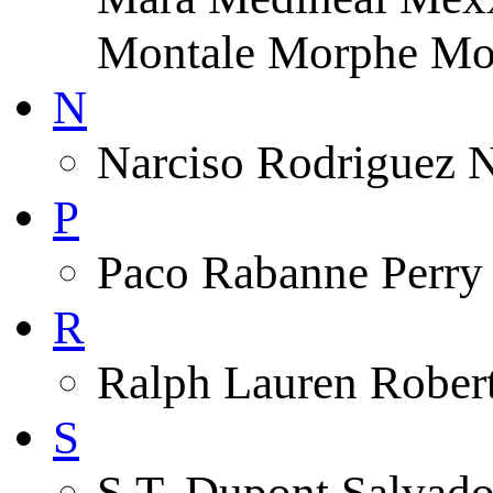
Montale Morphe Mo
N
Narciso Rodriguez 
P
Paco Rabanne Perry 
R
Ralph Lauren Robert
S
S.T. Dupont Salvado